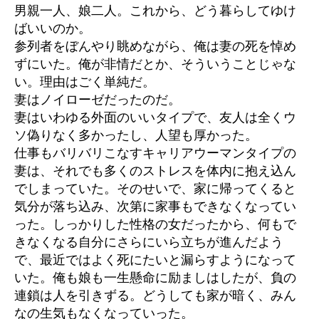
男親一人、娘二人。これから、どう暮らしてゆけ
ばいいのか。
参列者をぼんやり眺めながら、俺は妻の死を悼め
ずにいた。俺が非情だとか、そういうことじゃな
い。理由はごく単純だ。
妻はノイローゼだったのだ。
妻はいわゆる外面のいいタイプで、友人は全くウ
ソ偽りなく多かったし、人望も厚かった。
仕事もバリバリこなすキャリアウーマンタイプの
妻は、それでも多くのストレスを体内に抱え込ん
でしまっていた。そのせいで、家に帰ってくると
気分が落ち込み、次第に家事もできなくなってい
った。しっかりした性格の女だったから、何もで
きなくなる自分にさらにいら立ちが進んだよう
で、最近ではよく死にたいと漏らすようになって
いた。俺も娘も一生懸命に励ましはしたが、負の
連鎖は人を引きずる。どうしても家が暗く、みん
なの生気もなくなっていった。