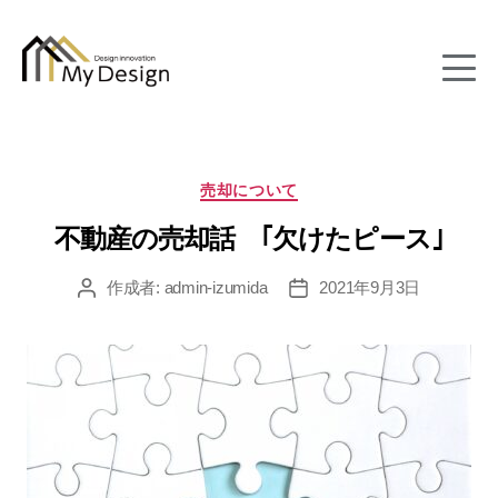
column
カ
売却について
テ
不動産の売却話 ｢欠けたピース｣
ゴ
リ
ー
作成者:
admin-izumida
2021年9月3日
投
投
稿
稿
者
日