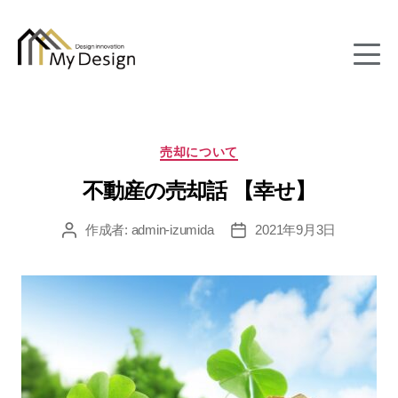
column
カ
売却について
テ
不動産の売却話 【幸せ】
ゴ
リ
ー
作成者:
admin-izumida
2021年9月3日
投
投
稿
稿
者
日