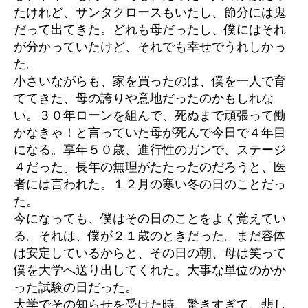
たけれど、サンタクロースもいたし、節分には鬼
だって出てきた。どれも母だったし、僕にはそれ
が分かっていたけど、それでも幸せでうれしかっ
た。
小さいながらも、家を買ったのは、僕を一人で育
ててきた、母の誇りや意地だったのかもしれな
い。３０年ローンを組んで、死ぬまで頑張って働
かなきゃ！と言っていた母が死んで今日で４年目
になる。享年５０歳、進行性のガンで、ステージ
４だった。長年の無理がたたったのだろうと、医
者には言われた。１２月の寒い冬の日のことだっ
た。
今になっても、僕はその日のことをよく覚えてい
る。それは、僕が２１歳のときだった。まだ容体
は安定しているからと、その日の朝、母は笑って
僕を大学へ送り出してくれた。大事な単位のかか
った試験の日だった。
大学でその知らせを受けた時、驚きすぎて、悲し