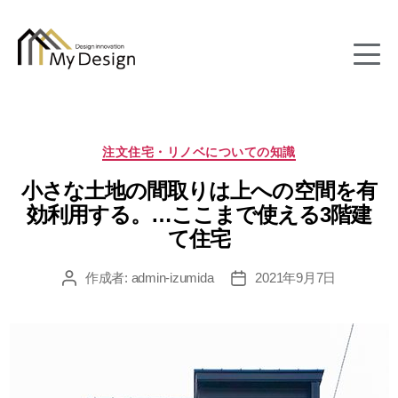
column
カ
注文住宅・リノベについての知識
テ
小さな土地の間取りは上への空間を有
ゴ
リ
効利用する。…ここまで使える3階建
ー
て住宅
作成者:
admin-izumida
2021年9月7日
投
投
稿
稿
者
日