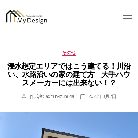
column
カ
その他
テ
浸水想定エリアではこう建てる！川沿
ゴ
リ
い、水路沿いの家の建て方 大手ハウ
ー
スメーカーには出来ない！？
作成者:
admin-izumida
2021年9月7日
投
投
稿
稿
者
日