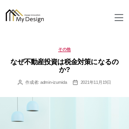
column
カ
その他
テ
なぜ不動産投資は税金対策になるの
ゴ
リ
か?
ー
作成者:
admin-izumida
2021年11月19日
投
投
稿
稿
者
日