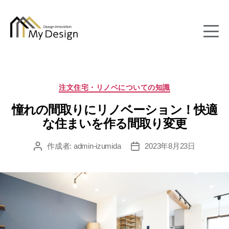
column
カ
注文住宅・リノベについての知識
テ
憧れの間取りにリノベーション！快適
ゴ
リ
な住まいを作る間取り変更
ー
作成者:
admin-izumida
2023年8月23日
投
投
稿
稿
者
日