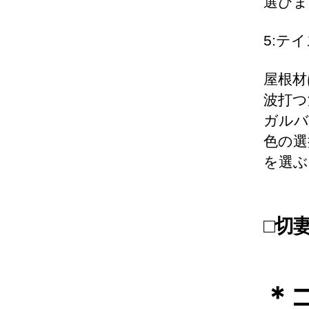
選びま
5:テ
屋根材
波打つ
ガルバ
色の選
を選ぶ
□切
＊