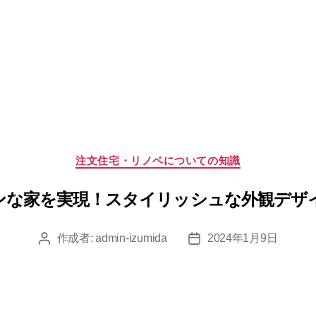
カ
注文住宅・リノベについての知識
テ
ゴ
ンな家を実現！スタイリッシュな外観デザ
リ
ー
作成者:
admin-izumida
2024年1月9日
投
投
稿
稿
者
日