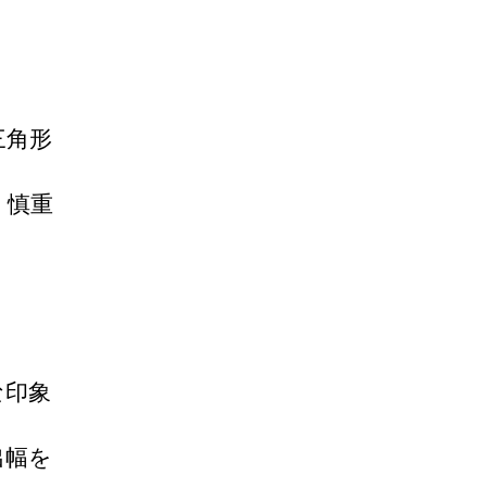
三角形
、慎重
な印象
出幅を