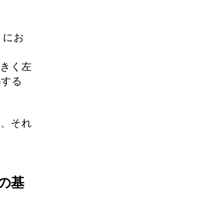
りにお
大きく左
解する
と、それ
の基