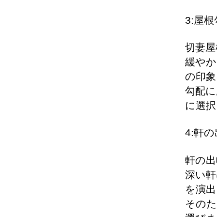
3:屋
切妻屋
緩やか
の印象
勾配に
に選択
4:軒
軒の出
深い軒
を演出
そのた