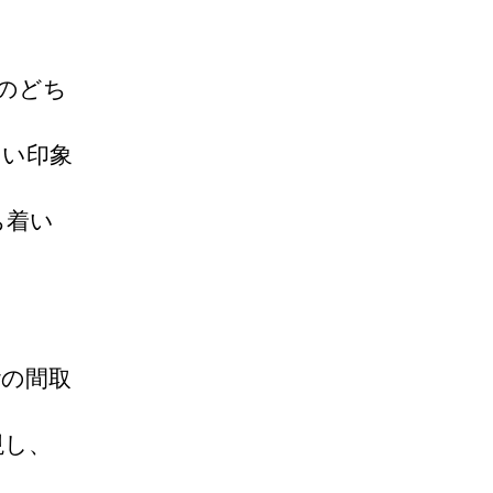
のどち
しい印象
ち着い
階の間取
現し、