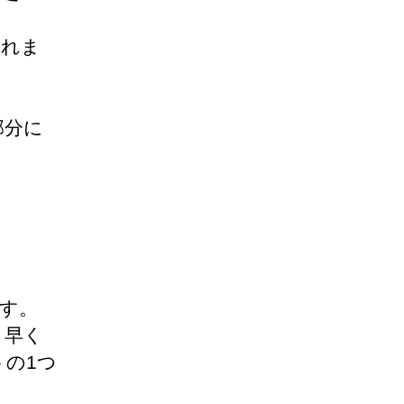
られま
部分に
す。
、早く
の1つ