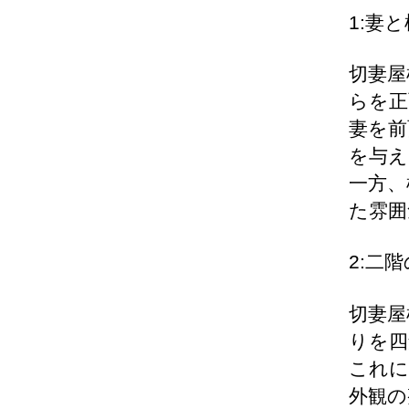
1:妻
切妻屋
らを正
妻を前
を与え
一方、
た雰囲
2:二
切妻屋
りを四
これに
外観の