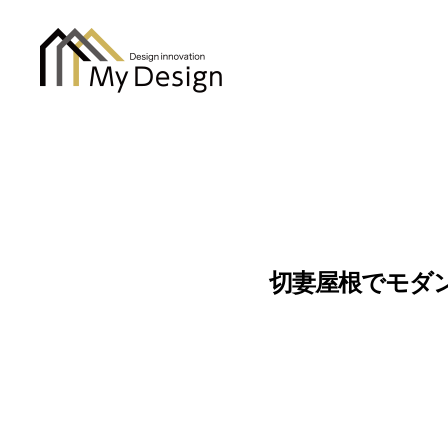
column
切妻屋根でモダ