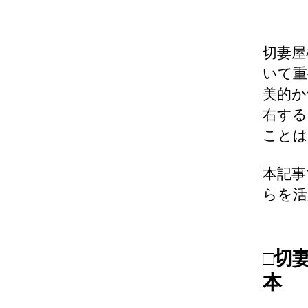
切妻屋
いて重
美的か
右する
ことは
本記事
らを活
□切
本