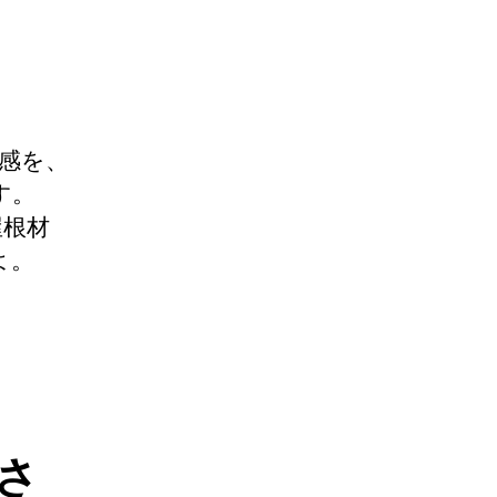
感を、
す。
屋根材
よ。
さ