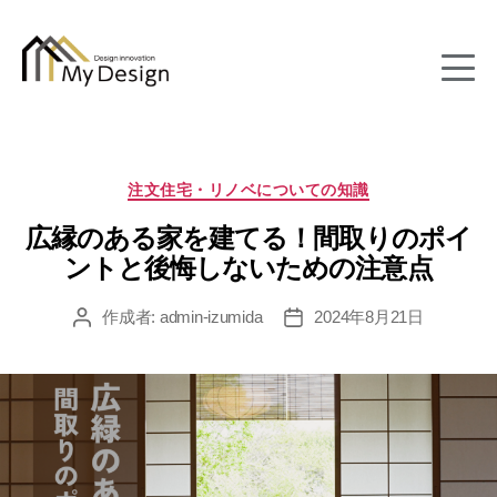
column
カ
注文住宅・リノベについての知識
テ
広縁のある家を建てる！間取りのポイ
ゴ
リ
ントと後悔しないための注意点
ー
作成者:
admin-izumida
2024年8月21日
投
投
稿
稿
者
日