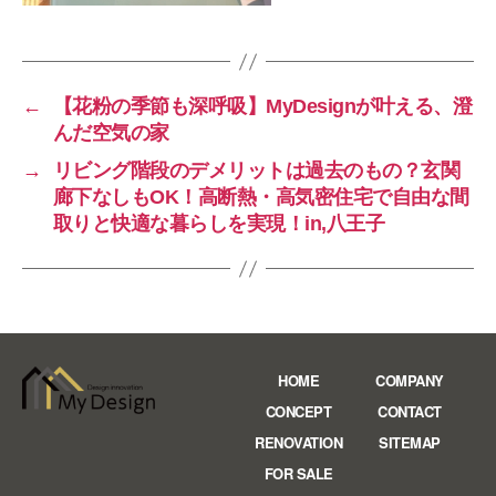
←
【花粉の季節も深呼吸】MyDesignが叶える、澄
んだ空気の家
→
リビング階段のデメリットは過去のもの？玄関
廊下なしもOK！高断熱・高気密住宅で自由な間
取りと快適な暮らしを実現！in,八王子
HOME
COMPANY
CONCEPT
CONTACT
RENOVATION
SITEMAP
FOR SALE