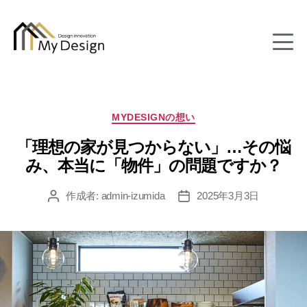
column
カ
MYDESIGNの想い
テ
「理想の家が見つからない」…その悩
ゴ
リ
み、本当に「物件」の問題ですか？
ー
作成者:
admin-izumida
2025年3月3日
投
投
稿
稿
者
日