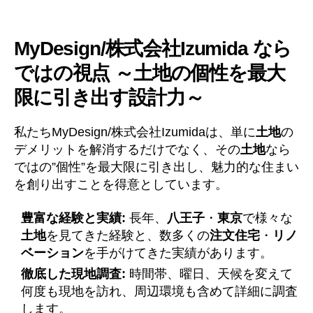
MyDesign/株式会社Izumida なら
ではの視点 ～土地の個性を最大
限に引き出す設計力～
私たちMyDesign/株式会社Izumidaは、単に
土地
の
デメリットを解消するだけでなく、その
土地
なら
ではの”個性”を最大限に引き出し、魅力的な住まい
を創り出すことを得意としています。
豊富な経験と実績:
長年、
八王子
・
東京
で様々な
土地
を見てきた経験と、数多くの
注文住宅
・
リノ
ベーション
を手がけてきた実績があります。
徹底した現地調査:
時間帯、曜日、天候を変えて
何度も現地を訪れ、周辺環境も含めて詳細に調査
します。