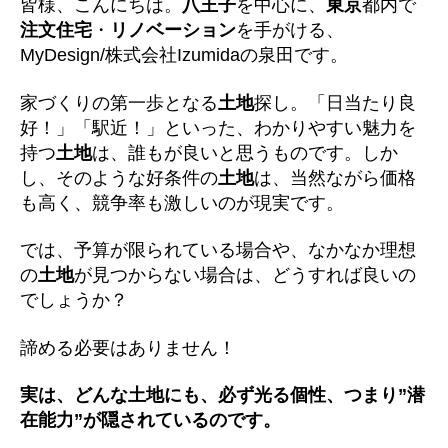
皆様、こんにちは。
八王子
を中心に、
東京
都内で
注文住宅
・
リノベーション
を手がける、
MyDesign/株式会社Izumidaの泉田です。
家づくりの第一歩となる
土地
探し。「日当たり良
好！」「駅近！」といった、わかりやすい魅力を
持つ
土地
は、誰もが良いと思うものです。しか
し、そのような好条件の
土地
は、当然ながら価格
も高く、競争率も激しいのが現実です。
では、予算が限られている場合や、なかなか理想
の
土地
が見つからない場合は、どうすれば良いの
でしょうか？
諦める必要はありません！
実は、どんな土地にも、必ず光る個性、つまり”潜
在能力”が隠されているのです。