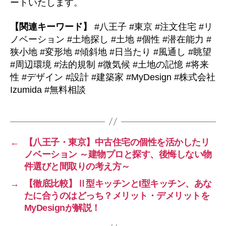
ートいたします。
【関連キーワード】
#八王子 #東京 #注文住宅 #リ
ノベーション #土地探し #土地 #個性 #潜在能力 #
狭小地 #変形地 #傾斜地 #日当たり #風通し #眺望
#周辺環境 #法的規制 #微気候 #土地の記憶 #将来
性 #デザイン #設計 #建築家 #MyDesign #株式会社
Izumida #無料相談
←
【八王子・東京】中古住宅の個性を活かしたリ
ノベーション ～建物プロと探す、後悔しない物
件選びと間取りの考え方～
→
【徹底比較】Ⅱ型キッチンとI型キッチン、あな
たに合うのはどっち？メリット・デメリットを
MyDesignが解説！