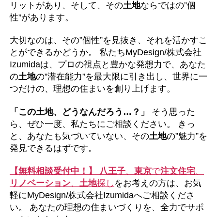
リットがあり、そして、その
土地
ならではの”個
性”があります。
大切なのは、その”個性”を見抜き、それを活かすこ
とができるかどうか。 私たちMyDesign/株式会社
Izumidaは、プロの視点と豊かな発想力で、あなた
の
土地
の”潜在能力”を最大限に引き出し、世界に一
つだけの、理想の住まいを創り上げます。
「この土地、どうなんだろう…？」
そう思った
ら、ぜひ一度、私たちにご相談ください。 きっ
と、あなたも気づいていない、その
土地
の”魅力”を
発見できるはずです。
【無料相談受付中！】
八王子
、
東京
で
注文住宅
、
リノベーション
、
土地
探し
をお考えの方は、お気
軽にMyDesign/株式会社Izumidaへご相談くださ
い。 あなたの理想の住まいづくりを、全力でサポ