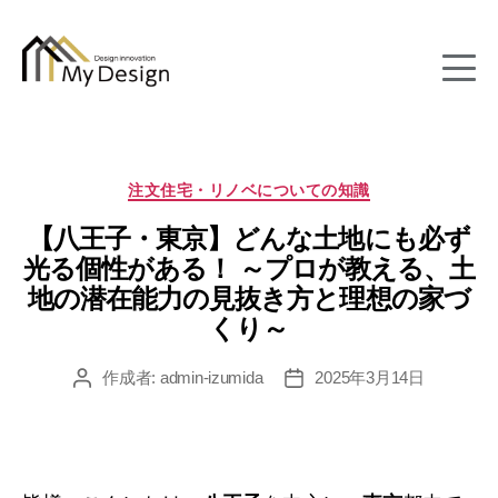
column
カ
注文住宅・リノベについての知識
テ
【八王子・東京】どんな土地にも必ず
ゴ
リ
光る個性がある！ ～プロが教える、土
ー
地の潜在能力の見抜き方と理想の家づ
くり～
作成者:
admin-izumida
2025年3月14日
投
投
稿
稿
者
日