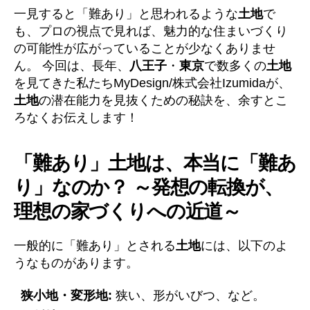
一見すると「難あり」と思われるような
土地
で
も、プロの視点で見れば、魅力的な住まいづくり
の可能性が広がっていることが少なくありませ
ん。 今回は、長年、
八王子
・
東京
で数多くの
土地
を見てきた私たちMyDesign/株式会社Izumidaが、
土地
の潜在能力を見抜くための秘訣を、余すとこ
ろなくお伝えします！
「難あり」土地は、本当に「難あ
り」なのか？ ～発想の転換が、
理想の家づくりへの近道～
一般的に「難あり」とされる
土地
には、以下のよ
うなものがあります。
狭小地・変形地:
狭い、形がいびつ、など。