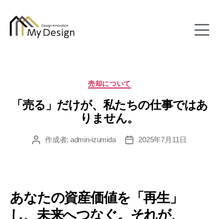
column
カ
売却について
テ
「売る」だけが、私たちの仕事ではあ
ゴ
リ
りません。
ー
作成者:
admin-izumida
2025年7月11日
投
投
稿
稿
者
日
あなたの資産価値を「再生」
し、未来へつなぐ。それが、