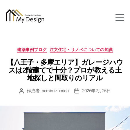
column
カ
建築事例ブログ
注文住宅・リノベについての知識
テ
【八王子・多摩エリア】ガレージハウ
ゴ
リ
スは2階建てで十分？プロが教える土
ー
地探しと間取りのリアル
作成者:
admin-izumida
2026年2月26日
投
投
稿
稿
者
日