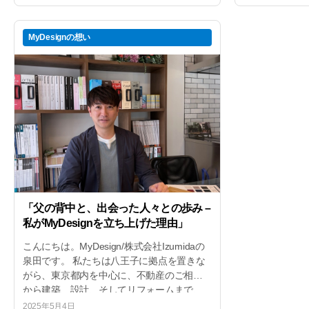
説明を繰り返し、時間だけが過ぎ […]
入して自分たちら
MyDesignの想い
「父の背中と、出会った人々との歩み –
私がMyDesignを立ち上げた理由」
こんにちは。MyDesign/株式会社Izumidaの
泉田です。 私たちは八王子に拠点を置きな
がら、東京都内を中心に、不動産のご相談
から建築、設計、そしてリフォームまで、
お客様の住まいと暮らしにトータルで関わ
2025年5月4日