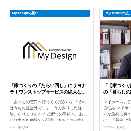
MyDesignの想い
MyDesignの想
「家づくりの『たらい回し』にサヨナ
「【家づくり診
ラ！ワンストップサービスの絶大なメ
の『暮らしの
リットとは？」
します！」
「あっちの窓口へ行ってください」「それ
マイホーム、ど
はうちの担当外です」…うんざりした経
る悩み マイホ
験、ありませんか？ 役所での手続き、ある
方が最初に突き
いは大きな病院での診察。あちこちの窓口
は、「新築（
や部署を案内され、そのたびに同じような
から建てるか
2025年5月4日
2025年5月4日