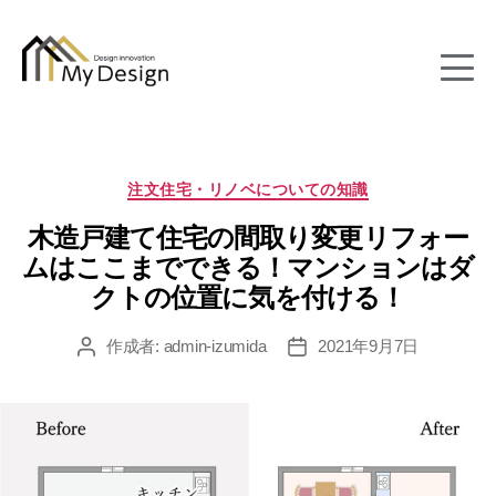
column
カ
注文住宅・リノベについての知識
テ
木造戸建て住宅の間取り変更リフォー
ゴ
リ
ムはここまでできる！マンションはダ
ー
クトの位置に気を付ける！
作成者:
admin-izumida
2021年9月7日
投
投
稿
稿
者
日