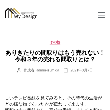
column
カ
その他
テ
ありきたりの間取りはもう売れない！
ゴ
リ
令和３年の売れる間取りとは？
ー
作成者:
admin-izumida
2021年9月7日
投
投
稿
稿
者
日
古いテレビ番組を見てみると、その時代の生活が
どの様な物であったかが伝わって来ます。