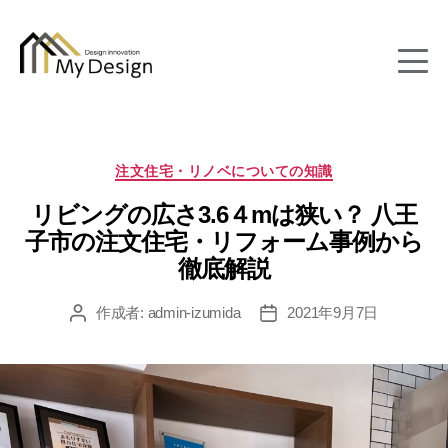
column
カ
注文住宅・リノベについての知識
テ
リビングの広さ3.6４mは狭い？ 八王
ゴ
リ
子市の注文住宅・リフォーム事例から
ー
徹底解説
作成者:
admin-izumida
2021年9月7日
投
投
稿
稿
者
日