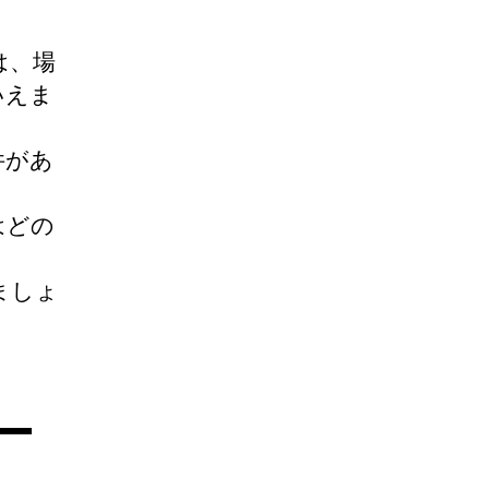
は、場
いえま
件があ
はどの
ましょ
ー