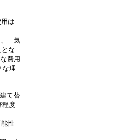
費用は
は、一気
えとな
計な費用
りな理
建て替
倍程度
可能性