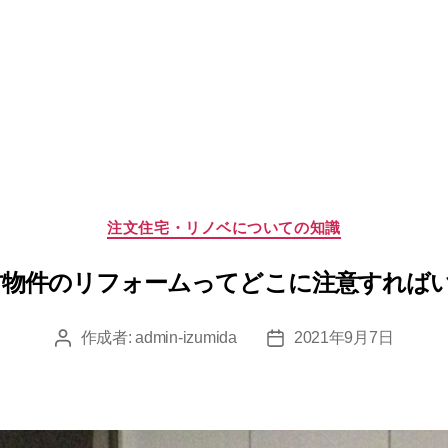
カ
注文住宅・リノベについての知識
テ
ゴ
古物件のリフォームってどこに注意すればい
リ
ー
作成者:
admin-izumida
2021年9月7日
投
投
稿
稿
者
日