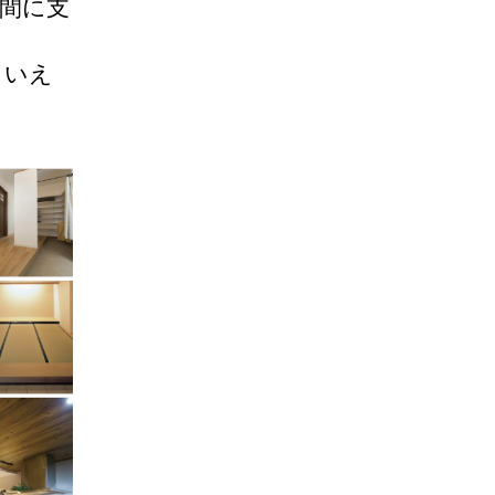
間に支
といえ