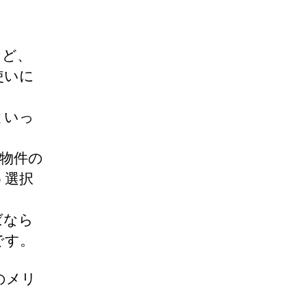
など、
使いに
といっ
物件の
う選択
ばなら
です。
のメリ