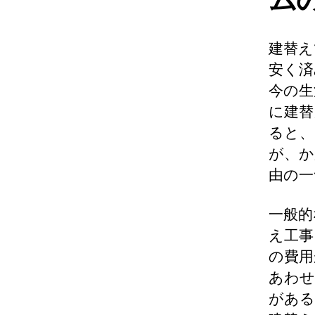
建替え
安く済
今の生
に建替
ると、
が、か
由の一
一般的
え工事
の費用
あわせ
がある