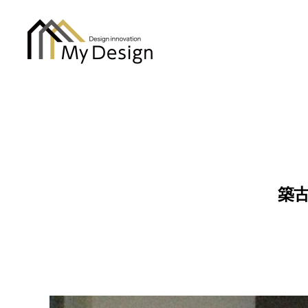
column
築