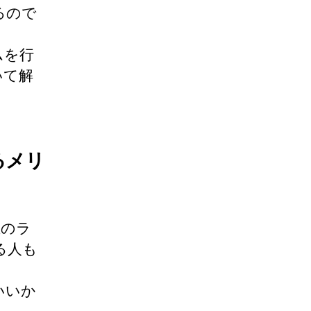
るので
ムを行
いて解
るメリ
在のラ
る人も
いいか