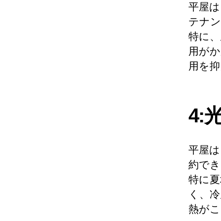
平屋は
テナン
特に、
用がか
用を抑
4
平屋は
約でき
特に夏
く、冷
熱がこ