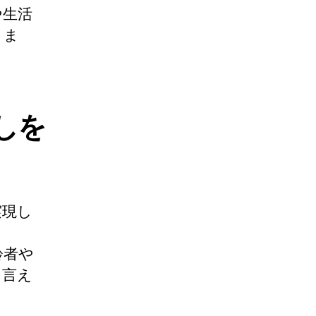
や生活
りま
しを
実現し
齢者や
と言え