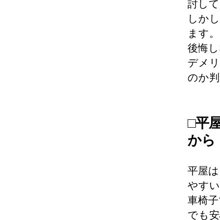
討して
しかし
ます。
後悔し
デメリ
のか判
□平
から
平屋は
やすい
車椅子
でも安