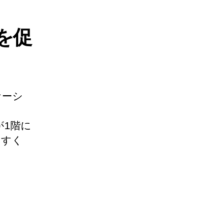
を促
ケーシ
1階に
やすく