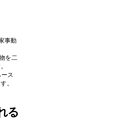
家事動
物を二
す。
ペース
ます。
れる