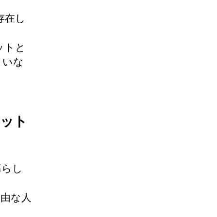
存在し
ットと
まいな
リット
暮らし
自由な人