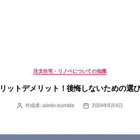
カ
注文住宅・リノベについての知識
テ
ゴ
リットデメリット！後悔しないための選
リ
ー
作成者:
admin-izumida
2024年8月4日
投
投
稿
稿
者
日