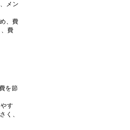
く、メン
め、費
く、費
費を節
りやす
さく、