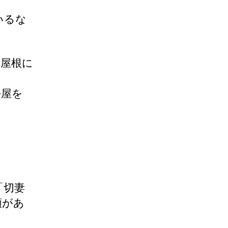
いるな
棟屋根に
平屋を
「切妻
類があ