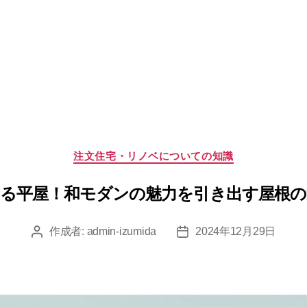
カ
注文住宅・リノベについての知識
テ
ゴ
ある平屋！和モダンの魅力を引き出す屋根の
リ
ー
作成者:
admin-izumida
2024年12月29日
投
投
稿
稿
者
日