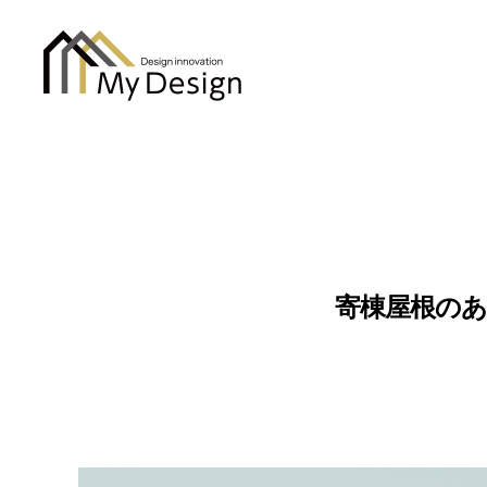
column
寄棟屋根の