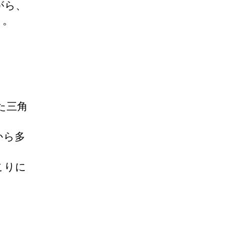
がら、
う。
た三角
から多
こりに
。