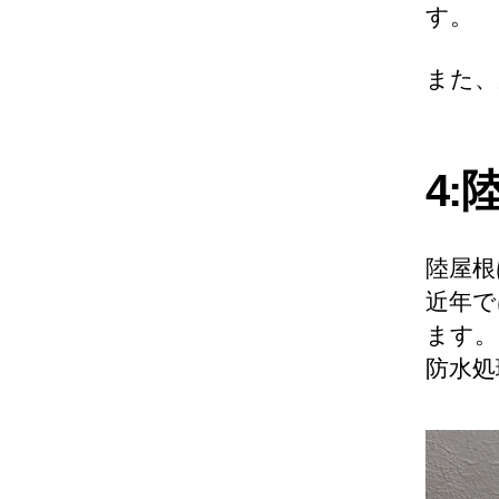
す。
また、
4:
陸屋根
近年で
ます。
防水処