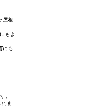
た屋根
屋にもよ
雨にも
です。
られま