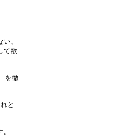
ない。
して欲
」
を徹
それと
す。