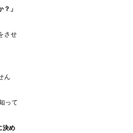
か？」
いをさせ
せん
知って
に決め