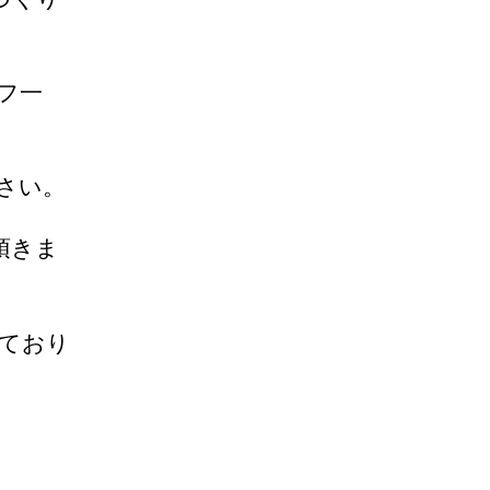
フ一
さい。
頂きま
ており