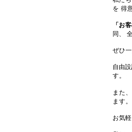
を 得
「お客
同、 
ぜひ一
自由設
す。
また
ます。
お気軽