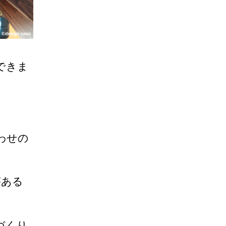
できま
わせの
ある
家づくり