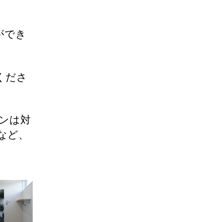
ができ
くださ
チンは対
など、