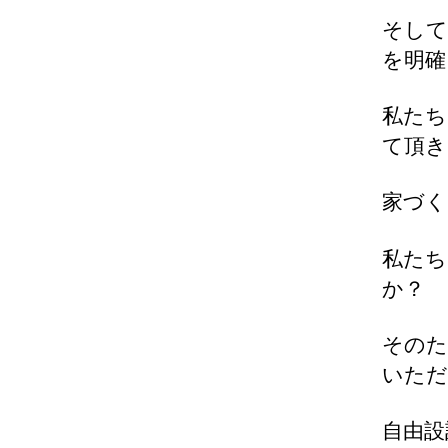
そし
を明確
私たちM
て頂き
家づ
私た
か？
そのた
いただ
自由