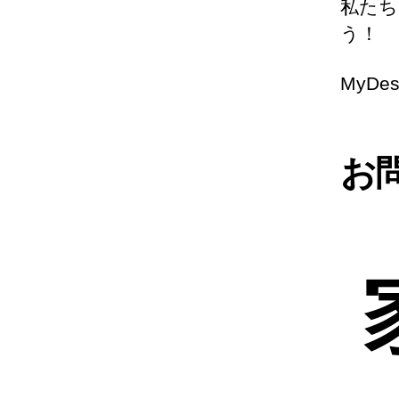
私た
う！
MyDe
お