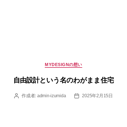
カ
MYDESIGNの想い
テ
ゴ
自由設計という名のわがまま住宅
リ
ー
作成者:
admin-izumida
2025年2月15日
投
投
稿
稿
者
日