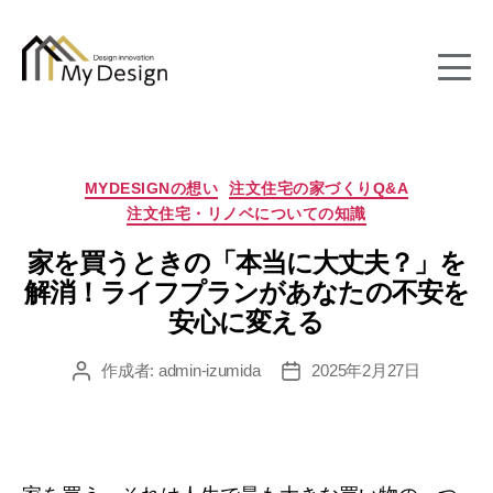
column
カ
MYDESIGNの想い
注文住宅の家づくりQ&A
テ
注文住宅・リノベについての知識
ゴ
リ
家を買うときの「本当に大丈夫？」を
ー
解消！ライフプランがあなたの不安を
安心に変える
作成者:
admin-izumida
2025年2月27日
投
投
稿
稿
者
日