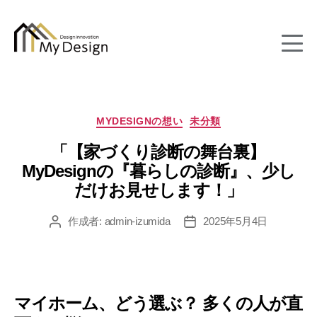
column
カ
MYDESIGNの想い
未分類
テ
「【家づくり診断の舞台裏】
ゴ
リ
MyDesignの『暮らしの診断』、少し
ー
だけお見せします！」
作成者:
admin-izumida
2025年5月4日
投
投
稿
稿
者
日
マイホーム、どう選ぶ？ 多くの人が直