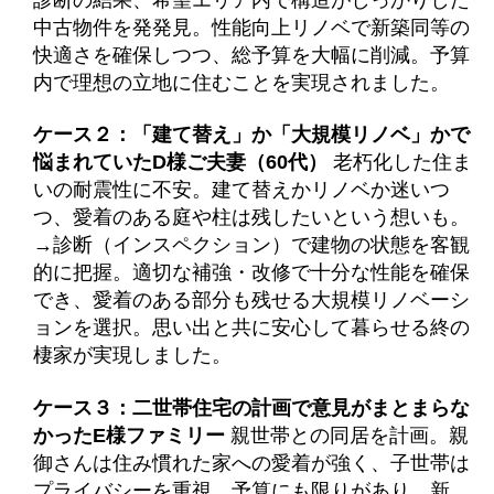
中古物件を発発見。性能向上リノベで新築同等の
快適さを確保しつつ、総予算を大幅に削減。予算
内で理想の立地に住むことを実現されました。
ケース２：「建て替え」か「大規模リノベ」かで
悩まれていたD様ご夫妻（60代）
老朽化した住ま
いの耐震性に不安。建て替えかリノベか迷いつ
つ、愛着のある庭や柱は残したいという想いも。
→診断（インスペクション）で建物の状態を客観
的に把握。適切な補強・改修で十分な性能を確保
でき、愛着のある部分も残せる大規模リノベーシ
ョンを選択。思い出と共に安心して暮らせる終の
棲家が実現しました。
ケース３：二世帯住宅の計画で意見がまとまらな
かったE様ファミリー
親世帯との同居を計画。親
御さんは住み慣れた家への愛着が強く、子世帯は
プライバシーを重視。予算にも限りがあり、新