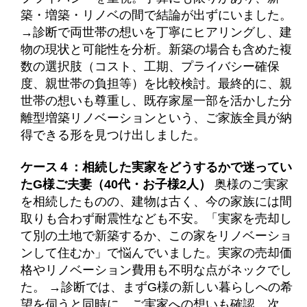
築・増築・リノベの間で結論が出ずにいました。
→診断で両世帯の想いを丁寧にヒアリングし、建
物の現状と可能性を分析。新築の場合も含めた複
数の選択肢（コスト、工期、プライバシー確保
度、親世帯の負担等）を比較検討。最終的に、親
世帯の想いも尊重し、既存家屋一部を活かした分
離型増築リノベーションという、ご家族全員が納
得できる形を見つけ出しました。
ケース４：相続した実家をどうするかで迷ってい
たG様ご夫妻（40代・お子様2人）
奥様のご実家
を相続したものの、建物は古く、今の家族には間
取りも合わず耐震性なども不安。「実家を売却し
て別の土地で新築するか、この家をリノベーショ
ンして住むか」で悩んでいました。実家の売却価
格やリノベーション費用も不明な点がネックでし
た。 →診断では、まずG様の新しい暮らしへの希
望を伺うと同時に、ご実家への想いも確認。次