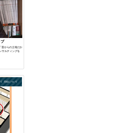
ップ
「昔からの土地だか
ンサルティングを
いて
売却について