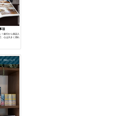
事項
む！銀行から保証人
で、心は大きく揺れ
いて
売却について