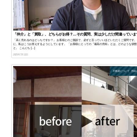
「仲介」と「買取」、どちらがお得？…その質問、実は少しだけ間違っていま
「高く売れるのはどっちですか？」 お客様とのご面談で、必ずと言っていいほどいただくご質問です。
に、私はこうお答えするようにしています。 「お客様にとっての『最高の売却』とは、どのような状態
と。 こんにち […]
2025年7月12日
不動産について
売却