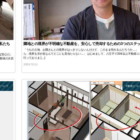
私たち
隣地との境界が不明確な不動産を、安心して売却するための3つのステ
「うちの土地、お隣さんとの境界がはっきりしないんだけど、このまま売れるんだろうか…」 
ら、境界を示す杭なんてどこにも見当たらない…」 はじめまして、八王子で23年以上不動産コ
ば安心だ」
行っておりま […]
客様の大切
2025年7月1日
について
不動産につ