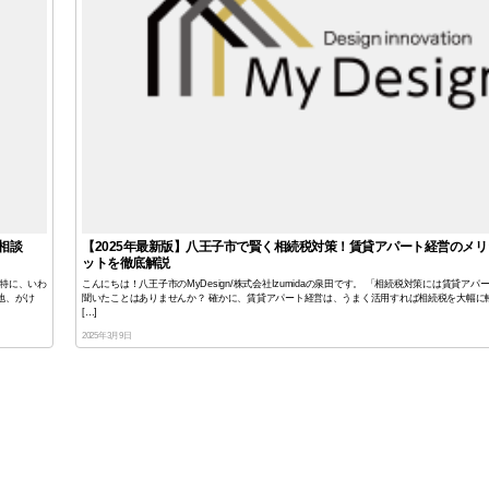
相談
【2025年最新版】八王子市で賢く相続税対策！賃貸アパート経営のメ
ットを徹底解説
特に、いわ
こんにちは！八王子市のMyDesign/株式会社Izumidaの泉田です。 「相続税対策には賃貸ア
地、がけ
聞いたことはありませんか？ 確かに、賃貸アパート経営は、うまく活用すれば相続税を大幅に
[…]
2025年3月9日
投
稿
ナ