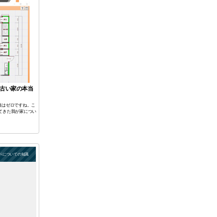
、古い家の本当
値はゼロですね。こ
てきた我が家につい
ベについての知識