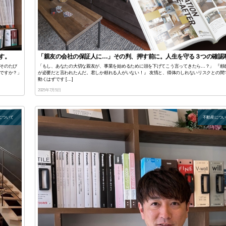
す。
「親友の会社の保証人に…」その判、押す前に。人生を守る３つの確認
そのたび
「もし、あなたの大切な親友が、事業を始めるために頭を下げてこう言ってきたら…？」 『頼
ですか？」
が必要だと言われたんだ。君しか頼れる人がいない！』 友情と、得体のしれないリスクとの間
動くはずです […]
2025年7月5日
について
不動産につ