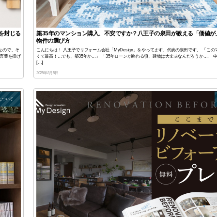
を封じる
築35年のマンション購入、不安ですか？八王子の泉田が教える「価値が
物件の選び方
なので、そ
こんにちは！ 八王子でリフォーム会社「MyDesign」をやってます、代表の泉田です。 「こ
言葉を投げ
くて最高！…でも、築35年か…」 「35年ローンが終わる頃、建物は大丈夫なんだろうか…」 
[…]
2025年8月5日
について