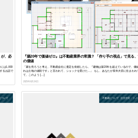
」が、必
『築20年で価値ゼロ』は不動産業界の常識？ 「作り手の視点」で見る
の価値
は1,000
「家を売ろうと考え、不動産会社に査定を依頼したら、『建物は築20年を超えているので、価
するお話で
れは土地の値段です』と言われて、ショックを受けた…」 もし、あなたが長年大切に住まわれ
て、このよう […]
2025年6月24日
について
不動産について
注文住宅・リノ