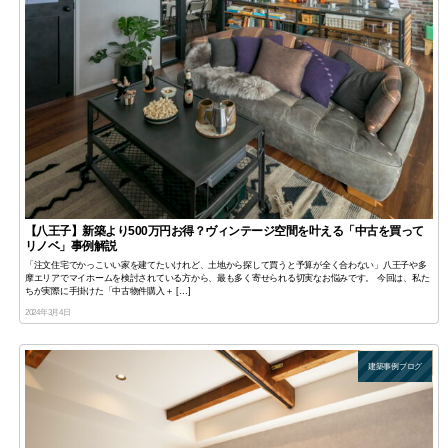
【八王子】新築より500万円お得？ヴィンテージ空間を叶える「中古を買って
リノベ」事例解説
「注文住宅でかっこいい家を建てたいけれど、土地から探して買うと予算が全く合わない」八王子や多
摩エリアでマイホームを検討されている方から、最も多く寄せられる切実なお悩みです。 今回は、私た
ちが実際に手掛けた「中古物件購入＋ […]
2024年3月4日
建築事例ブログ