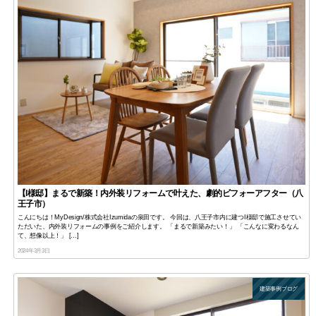
【I様邸】まるで新築！内外装リフォームで叶えた、劇的ビフォーアフター（八
王子市）
こんにちは！MyDesign/株式会社Izumidaの泉田です。 今回は、八王子市内に建つI様邸で施工させてい
ただいた、内外装リフォームの事例をご紹介します。 「まるで新築みたい！」 「こんなに変わるなん
て、想像以上！」 […]
2024年3月3日
建築事例ブログ