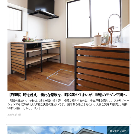
【F様邸】時を超え、新たな息吹を。昭和築の住まいが、理想のモダン空間へ
「理想の住まい」 それは、誰もが思い描く夢。 今回ご紹介するのは、中古戸建を購入し、フルリノベー
ションでその夢を叶えたF様ご夫妻の住まいです。 築年数を感じさせない、大胆な変身 F様邸は、昭和
56年8月築。 しかし、リノ […]
2023年3月9日
建築事例ブログ