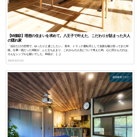
【M様邸】理想の住まいを求めて。八王子で叶えた、こだわりが詰まった大人
の隠れ家
「自分だけの空間で、ゆったりと過ごしたい」 長年、トラック運転手として全国を駆け回ってきたM
様。仕事一筋だったM様が、ふと立ち止まり、これからの人生について考えた時、心に浮かんだのは、
そんなシンプルな願いでした。M様が、 […]
2024年10月21日
建築事例ブログ