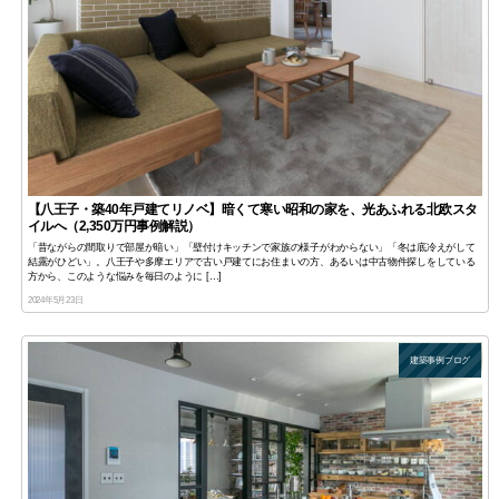
【八王子・築40年戸建てリノベ】暗くて寒い昭和の家を、光あふれる北欧スタ
イルへ（2,350万円事例解説）
「昔ながらの間取りで部屋が暗い」「壁付けキッチンで家族の様子がわからない」「冬は底冷えがして
結露がひどい」。八王子や多摩エリアで古い戸建てにお住まいの方、あるいは中古物件探しをしている
方から、このような悩みを毎日のように […]
2024年5月23日
建築事例ブログ