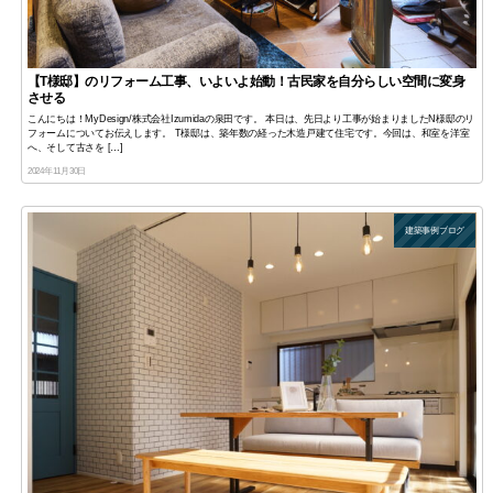
【T様邸】のリフォーム工事、いよいよ始動！古民家を自分らしい空間に変身
させる
こんにちは！MyDesign/株式会社Izumidaの泉田です。 本日は、先日より工事が始まりましたN様邸のリ
フォームについてお伝えします。 T様邸は、築年数の経った木造戸建て住宅です。今回は、和室を洋室
へ、そして古さを […]
2024年11月30日
建築事例ブログ