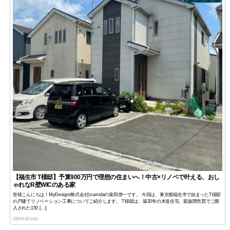
【福生市 T様邸】予算900万円で理想の住まいへ！中古×リノベで叶える、おし
ゃれなR壁WICのある家
皆様こんにちは！MyDesign/株式会社Izumidaの泉田啓一です。 今回は、東京都福生市で始まったT様邸
の戸建てリノベーション工事についてご紹介します。 T様邸は、築20年の木造住宅。親族間売買でご購
入された150 […]
2022年3月10日