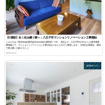
【C様邸】永く住み継ぐ家へ：八王子市マンションリノベーション工事開始
こんにちは！MyDesign/株式会社Izumidaの泉田啓一です。 先日より、八王子市を中心とした東京都多
摩地域にて、マンションリノベーション工事が始まりましたのでご報告します。 今回のお客様は、相続
で受け継いだ築４０ […]
2024年9月4日
建築事例ブログ