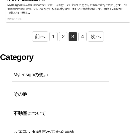
MyDesign/株式会社Izumidaの泉田です。 今回は、先日完成したばかりの新築住宅をご紹介します。 北
側道路の土地に建つ、シンプルながらも存在感を放つ、美しい三角屋根の家です。 価格：2,880万円
（税込み）外構 […]
2022年1月12日
前へ
1
2
3
4
次へ
Category
MyDesignの想い
その他
不動産について
八王子・相模原の不動産事情