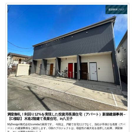
建築事例ブログ
満室御礼！利回り12%を実現した投資用長屋住宅（アパート）新築建築事例 –
【C様邸】 木造2階建て長屋住宅、in八王子
MyDesign/株式会社Izumidaの泉田です。 今回は、戸建て住宅だけでなく、当社が手掛ける長屋（アパ
ート）の建築事例をご紹介します。C様のプロジェクトは、収益性の最大化を追求した結果、満室御
礼、そして驚異の利回り […]